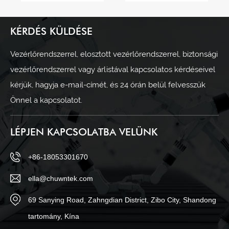
biztonságot?
miért
elengedhetetlen
az ipari
KÉRDÉS KÜLDÉSE
automatizáláshoz?
Vezérlőrendszerrel, elosztott vezérlőrendszerrel, biztonsági
vezérlőrendszerrel vagy árlistával kapcsolatos kérdéseivel
kérjük, hagyja e-mail-címét, és 24 órán belül felvesszük
Önnel a kapcsolatot.
LÉPJEN KAPCSOLATBA VELÜNK
+86-18053301670
ella@chuwntek.com
69 Sanying Road, Zahngdian District, Zibo City, Shandong
tartomány, Kína