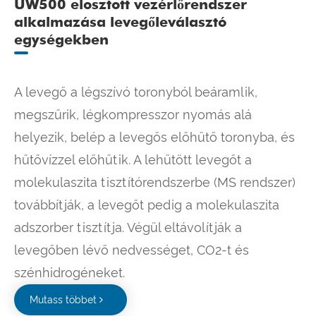
UW500 elosztott vezérlőrendszer
alkalmazása levegőleválasztó
egységekben
A levegő a légszívó toronyból beáramlik,
megszűrik, légkompresszor nyomás alá
helyezik, belép a levegős előhűtő toronyba, és
hűtővízzel előhűtik. A lehűtött levegőt a
molekulaszita tisztítórendszerbe (MS rendszer)
továbbítják, a levegőt pedig a molekulaszita
adszorber tisztítja. Végül eltávolítják a
levegőben lévő nedvességet, CO2-t és
szénhidrogéneket.
Mutass többet