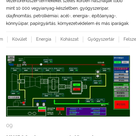
vezérlőrendszer-termékeket széles körben használják több
mint 10 000 vegyianyag-készletben, gyógyszeripar,
olajfinomítás, petrolkémiai, acél-, energia-, építőanyag-,
könnyűipar, papírgyártás, környezetvédelem és más iparágak.
em
Kövület
Energia
Kohászat
Gyógyszertár
Felsze
09