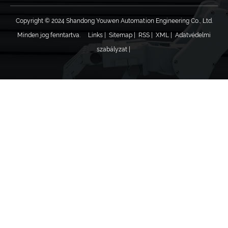
Copyright © 2024 Shandong Youwen Automation Engineering Co., Ltd.
Minden jog fenntartva.
Links
|
Sitemap
|
RSS
|
XML
|
Adatvédelmi
szabályzat
|