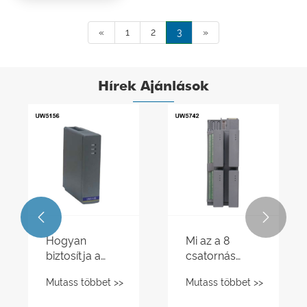
«
1
2
3
»
Hírek Ajánlások


Hogyan
Mi az a 8
biztosítja a
csatornás
Biztonsági
digitális
Mutass többet >>
Mutass többet >>
Ellenőrző
forráskimeneti
Rendszer a
modul, és