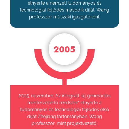
elnyerte a nemzeti tudományos és
technológiai fejlődés második díját, Wang
professzor műszaki igazgatóként;
2005
2005. november: Az integrált új generációs
mestervezérlő rendszer" elnyerte a
tudományos és technológiai fejlődés első
díját Zhejiang tartományban, Wang
professzor, mint projektvezető;