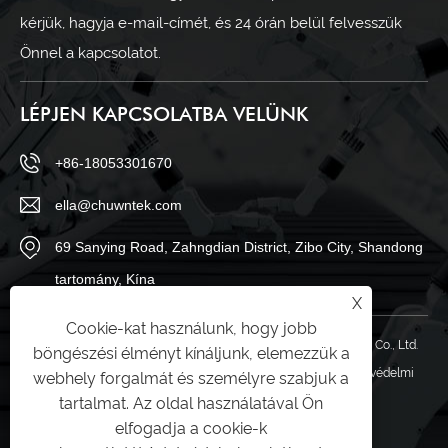
kérjük, hagyja e-mail-címét, és 24 órán belül felvesszük
Önnel a kapcsolatot.
LÉPJEN KAPCSOLATBA VELÜNK
+86-18053301670
ella@chuwntek.com
69 Sanying Road, Zahngdian District, Zibo City, Shandong
tartomány, Kína
X
Cookie-kat használunk, hogy jobb
Copyright © 2024 Shandong Youwen Automation Engineering Co., Ltd.
böngészési élményt kínáljunk, elemezzük a
Minden jog fenntartva.
Links
|
Sitemap
|
RSS
|
XML
|
Adatvédelmi
webhely forgalmát és személyre szabjuk a
tartalmat. Az oldal használatával Ön
szabályzat
|
elfogadja a cookie-k