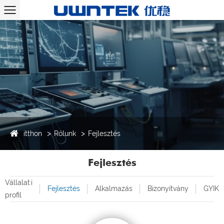
itthon
Rólunk
Fejlesztés
Fejlesztés
Vállalati
Fejlesztés
Alkalmazás
Bizonyítvány
GYIK
profil