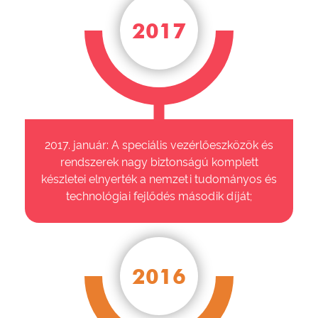
2017
2017. január: A speciális vezérlőeszközök és
rendszerek nagy biztonságú komplett
készletei elnyerték a nemzeti tudományos és
technológiai fejlődés második díját;
2016