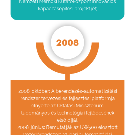
Nemzeti Mérnöki Kutatóközpont innovációs
kapacitásépítési projektjét;
2008
2008. október: A berendezés-automatizálási
rendszer tervezési és fejlesztési platformja
elnyerte az Oktatási Minisztérium
tudományos és technológiai fejlődésének
első díját;
2008. június: Bemutatják az UW500 elosztott
vezérlőrendszert az ipari automatizálási