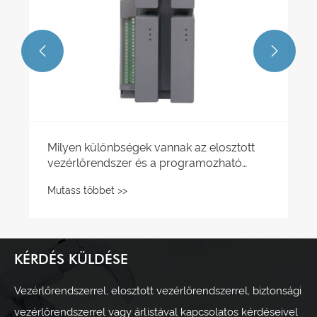


Milyen különbségek vannak az elosztott
vezérlőrendszer és a programozható
logikai vezérlő között?
Mutass többet >>
KÉRDÉS KÜLDÉSE
Vezérlőrendszerrel, elosztott vezérlőrendszerrel, biztonsági
vezérlőrendszerrel vagy árlistával kapcsolatos kérdéseivel