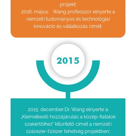
projekt;
2016. május: Wang professzor elnyerte a
nemzeti tudományos és technológiai
innováció és vállalkozás címét;
2015
2015. december:Dr. Wang elnyerte a
„Kiemelkedő hozzájárulás a közép-fiatalok
szakértőihez” kitüntető címet a nemzeti
százezer-tízezer tehetség projektben;