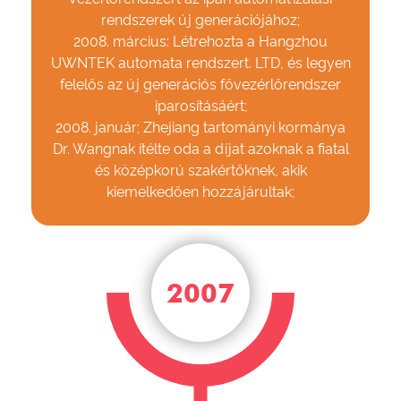
rendszerek új generációjához;
2008. március: Létrehozta a Hangzhou
UWNTEK automata rendszert. LTD, és legyen
felelős az új generációs fővezérlőrendszer
iparosításáért;
2008. január; Zhejiang tartományi kormánya
Dr. Wangnak ítélte oda a díjat azoknak a fiatal
és középkorú szakértőknek, akik
kiemelkedően hozzájárultak;
2007