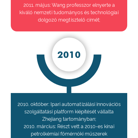
2011. május: Wang professzor elnyerte a
kiváló nemzeti tudományos és technológiai
dolgozó megtisztelő címét;
2010
2010. október: Ipari automatizálási innovációs
szolgáltatási platform kiépítését vállalta
Zhejiang tartományban;
2010. március: Részt vett a 2010-es kínai
petrolkémiai főmérnöki műszerek