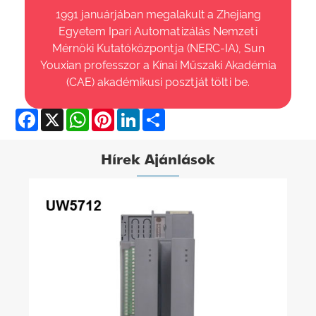
1991 januárjában megalakult a Zhejiang
Egyetem Ipari Automatizálás Nemzeti
Mérnöki Kutatóközpontja (NERC-IA), Sun
Youxian professzor a Kínai Műszaki Akadémia
(CAE) akadémikusi posztját tölti be.
Facebook
X
WhatsApp
Pinterest
LinkedIn
Share
Hírek Ajánlások