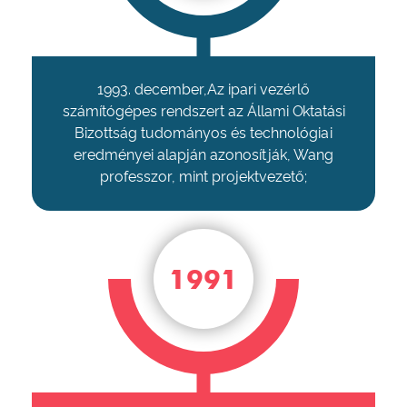
1993. december,Az ipari vezérlő
számítógépes rendszert az Állami Oktatási
Bizottság tudományos és technológiai
eredményei alapján azonosítják, Wang
professzor, mint projektvezető;
1991