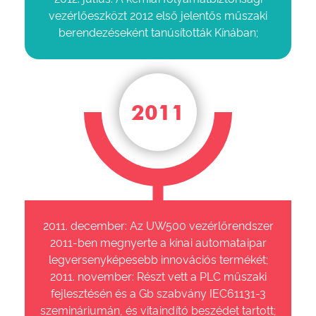
vezérlőeszközt 2012 első jelentős műszaki
berendezéseként tanúsították Kínában;
2011
2011. december: Az UW500 vezérlőrendszer
2011-ben megnyerte a kínai automataipar
legversenyképesebb innovációs termékét;
2011. november: Részt vett a PLC műszaki
fejlesztésén és a Gb szabvány IEC61131-3
szemináriumán, és vitaindító beszédet tartott;