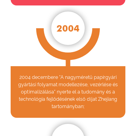
2004
2004 decembere "A nagyméretű papírgyári
gyártási folyamat modellezése, vezérlése és
optimalizálása" nyerte el a tudomány és a
technológia fejlődésének első díjat Zhejiang
tartományban;