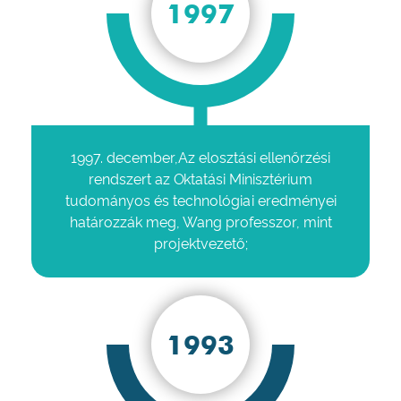
1997
1997. december,Az elosztási ellenőrzési
rendszert az Oktatási Minisztérium
tudományos és technológiai eredményei
határozzák meg, Wang professzor, mint
projektvezető;
1993