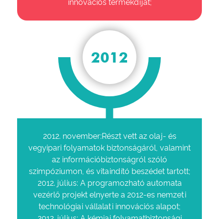
innovációs termékdíját;
2012
2012. november:Részt vett az olaj- és
vegyipari folyamatok biztonságáról, valamint
az információbiztonságról szóló
szimpóziumon, és vitaindító beszédet tartott;
2012. július: A programozható automata
vezérlő projekt elnyerte a 2012-es nemzeti
technológiai vállalati innovációs alapot;
2012. július: A kémiai folyamatbiztonsági