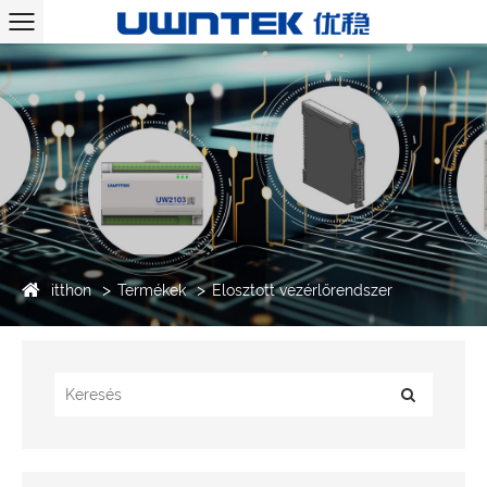
itthon
Termékek
Elosztott vezérlőrendszer