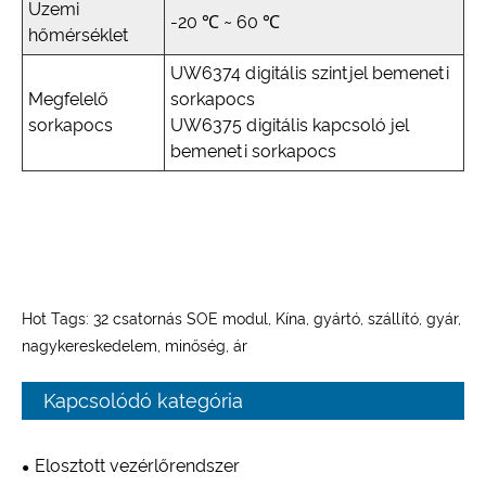
Üzemi
-20 ℃ ~ 60 ℃
hőmérséklet
UW6374 digitális szintjel bemeneti
Megfelelő
sorkapocs
sorkapocs
UW6375 digitális kapcsoló jel
bemeneti sorkapocs
Hot Tags: 32 csatornás SOE modul, Kína, gyártó, szállító, gyár,
nagykereskedelem, minőség, ár
Kapcsolódó kategória
Elosztott vezérlőrendszer