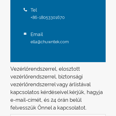
Tel

+86-18053301670
Email

ella@chuwntek.com
Vezérlőrendszerrel, elosztott
vezérlőrendszerrel, biztonsági
vezérlőrendszerrel vagy árlistával
kapcsolatos kérdéseivel kérjük, hagyja
e-mail-címét, és 24 órán belül
felvesszük Önnel a kapcsolatot.