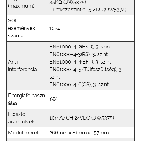
35KΩ (UW5375)
(maximum)
Érintkezőszint 0–5 VDC (UW5374)
SOE
események
1024
száma
EN61000-4-2(ESD), 3. szint
EN61000-4-3(RS), 3. szint
Anti-
EN61000-4-4(EFT), 3. szint
interferencia
EN61000-4-5 (Túlfeszültség), 3.
szint
EN61000-4-6(CS), 3. szint
Energiafelhaszn
1W
álás
Elosztó
10mA/CH 24VDC (UW5375)
áramfelvétel
Modul mérete
266mm × 81mm × 157mm