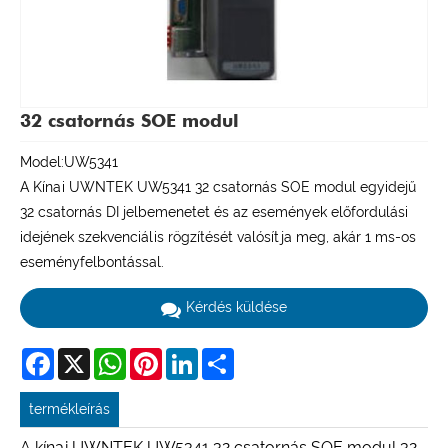
32 csatornás SOE modul
Model:UW5341
A Kínai UWNTEK UW5341 32 csatornás SOE modul egyidejű
32 csatornás DI jelbemenetet és az események előfordulási
idejének szekvenciális rögzítését valósítja meg, akár 1 ms-os
eseményfelbontással.
Kérdés küldése
Facebook
X
WhatsApp
Pinterest
LinkedIn
Share
termékleírás
A kínai UWNTEK UW5341 32 csatornás SOE modul 32