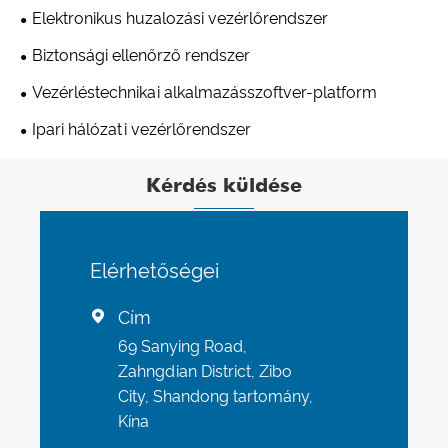
Elektronikus huzalozási vezérlőrendszer
Biztonsági ellenőrző rendszer
Vezérléstechnikai alkalmazásszoftver-platform
Ipari hálózati vezérlőrendszer
Kérdés küldése
Elérhetőségei
Cím

69 Sanying Road,
Zahngdian District, Zibo
City, Shandong tartomány,
Kína