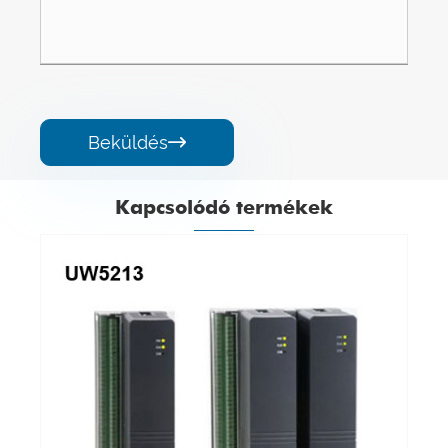
Beküldés

Kapcsolódó termékek
16 csatornás hőellenállás analóg
bemeneti modul
Mutass többet >>