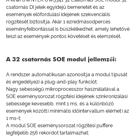
csatornás DI jelek egyidejű bemenetét és az
események előfordulási idejének szekvenciális
rögzítését biztosítja. Akár 1 ezredmásodperces
eseményfelbontással is büszkélkedhet, amely lehetővé
teszi az események pontos követését és elemzését.
A 32 csatornás SOE modul jellemzői:
A rendszer automatikusan azonosítja a modul típusát
és engedélyezi a plug-and-play funkciót;
Nagy sebességű mikroprocesszor használatával a
SOE eseménysorozat rögzítési idejének szinkronizálási
sebessége kevesebb, mint 1 ms, és a különböző
események közötti minimális időintervallum elérheti az
1 ms-t;
A modul SOE eseménysorozat rögzítési puffere
legfeljebb 256 rekordot tartalmazhat;