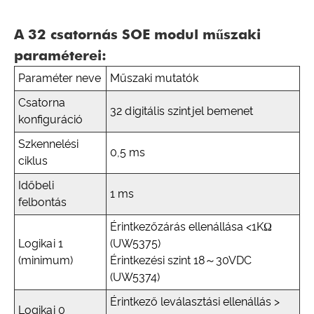
A 32 csatornás SOE modul műszaki
paraméterei:
Paraméter neve
Műszaki mutatók
Csatorna
32 digitális szintjel bemenet
konfiguráció
Szkennelési
0,5 ms
ciklus
Időbeli
1 ms
felbontás
Érintkezőzárás ellenállása <1KΩ
Logikai 1
(UW5375)
(minimum)
Érintkezési szint 18～30VDC
(UW5374)
Érintkező leválasztási ellenállás >
Logikai 0