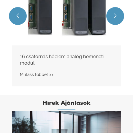


Hírek Ajánlások
Bevezetés a biztonsági ellenőrző