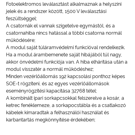
Fotoelektromos leválasztást alkalmaznak a helyszíni
jelek és a rendszer között, 1500 V leválasztási
feszültséggel;
A csatornák el vannak szigetelve egymástól, és a
csatornahiba nincs hatással a többi csatorna normál
működésére;
A modul saját túláramvédelmi funkcióval rendelkezik.
Ha a modul árambemenete saját hibájából túl nagy,
akkor önvédelmi funkciója van. A hiba elhárítása után a
modul visszatér a normál működéshez;
Minden vezérlőállomás 192 kapcsolási ponthoz képes
SOE-t rögzíteni, és az egyes vezérlőállomások
eseményrögzítési kapacitása 32768 tétel;
A kombinált ipari sorkapcsokkal felszerelve a kosár, a
ketrec fenéklemeze, a sorkapocstábla és a csatlakozó
kábelek kimaradtak a felhasználói használat és
karbantartás megkönnyítése érdekében;