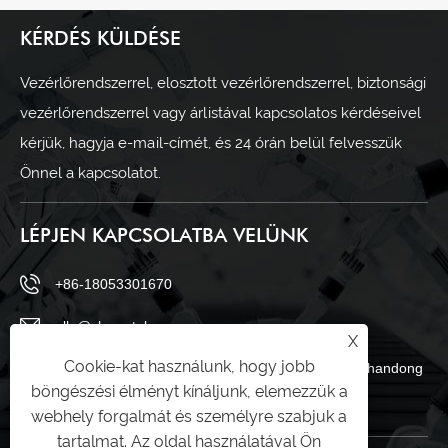
KÉRDÉS KÜLDÉSE
Vezérlőrendszerrel, elosztott vezérlőrendszerrel, biztonsági
vezérlőrendszerrel vagy árlistával kapcsolatos kérdéseivel
kérjük, hagyja e-mail-címét, és 24 órán belül felvesszük
Önnel a kapcsolatot.
LÉPJEN KAPCSOLATBA VELÜNK
+86-18053301670
ella@chuwntek.com
X
Cookie-kat használunk, hogy jobb
69 Sanying Road, Zahngdian District, Zibo City, Shandong
böngészési élményt kínáljunk, elemezzük a
tartomány, Kína
webhely forgalmát és személyre szabjuk a
tartalmat. Az oldal használatával Ön